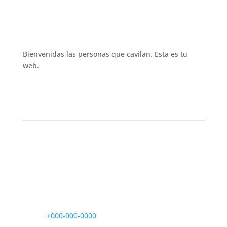
Bienvenidas las personas que cavilan. Esta es tu
web.
Contacto

info@cavilando.es

S???

+000-000-0000